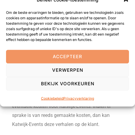
kanalen. Katwijk-Events behoudt zich het recht voor
om prijzen, tijden evenementen en materiaalgebruik
Om de beste ervaringen te bieden, gebruiken we technologieën zoals
cookies om apparaatinformatie op te slaan en/of te openen. Door
te wijzigen. Ook is Katwijk-Events niet
toestemming te geven voor deze technologieën kunnen we gegevens
verantwoordelijk voor eventuele onjuistheden of
zoals surfgedrag of unieke ID's op deze site verwerken. Als u geen
toestemming geeft of uw toestemming intrekt, kan dit een negatief
onvolkomenheden op de website of andere social
effect hebben op bepaalde kenmerken en functies.
media kanalen. Katwijk-Events behoudt zich het
recht voor foutieve benoemingen, druk- en
ACCEPTEER
schrijffouten.
VERWERPEN
Betaling dient te geschieden zoals op de factuur
BEKIJK VOORKEUREN
wordt aangegeven. Katwijk-Events behoudt anders
het recht de boeking ongedaan te maken zonder
Cookiebeleid
Privacyverklaring
eventuele kosten voor Katwijk-Events. Indien er
sprake is van reeds gemaakte kosten, dan kan
Katwijk-Events deze verhalen op de klant.