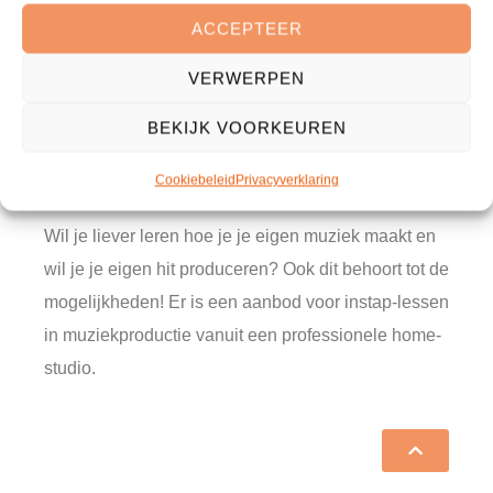
ACCEPTEER
Wil jij dj worden en leren mixen, net als een echte
VERWERPEN
dj? Wordt de nieuwe Armin van Buuren of Martin
Garrix! Je leert hoe je met apparatuur om moet gaan
BEKIJK VOORKEUREN
waar alle bekende dj’s ter wereld mee werken. Je
krijgt je eigen les in het mixen van muziek.
Cookiebeleid
Privacyverklaring
Wil je liever leren hoe je je eigen muziek maakt en
wil je je eigen hit produceren? Ook dit behoort tot de
mogelijkheden! Er is een aanbod voor instap-lessen
in muziekproductie vanuit een professionele home-
studio.