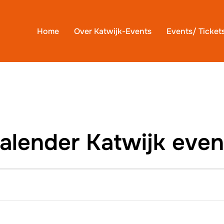
Home
Over Katwijk-Events
Events/ Ticket
lender Katwijk even