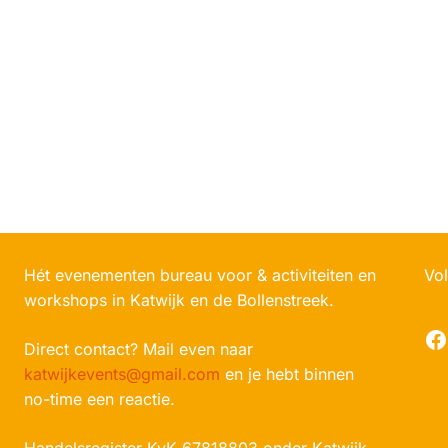
Hét evenementen bureau voor & activiteiten en
Vol
workshops in Katwijk en de Bollenstreek.
F
Direct contact? Mail even naar
katwijkevents@gmail.com
en je hebt binnen
no-time een reactie.
Handelsregister KvK 67818803 onder Katwijk-